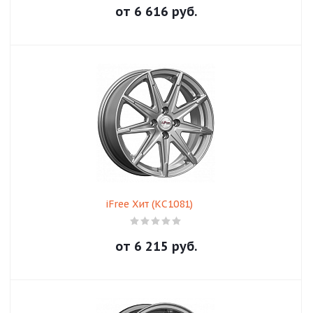
от
6 616
руб.
iFree Хит (КС1081)
от
6 215
руб.