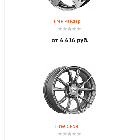
iFree Райдер
от
6 616
руб.
iFree Сион