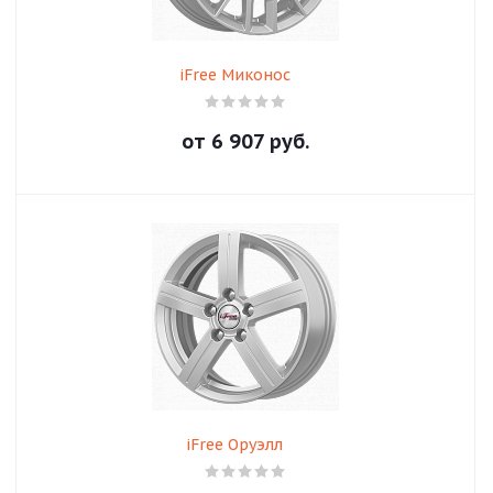
iFree Миконос
от
6 907
руб.
iFree Оруэлл