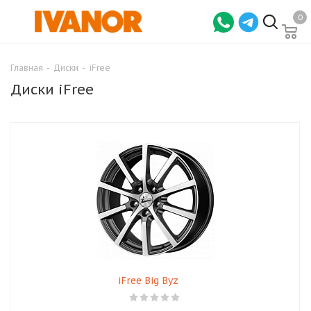
0
Главная
-
Диски
-
iFree
Диски iFree
iFree Big Byz