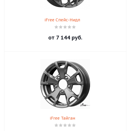
iFree Спейс-Нидл
от
7 144
руб.
iFree Тайган