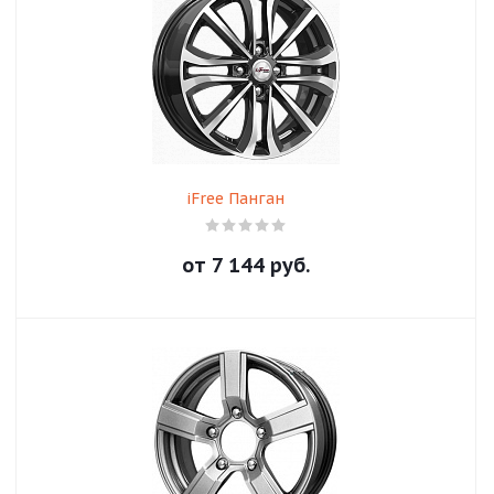
iFree Панган
от
7 144
руб.