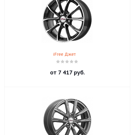
iFree Джет
от
7 417
руб.