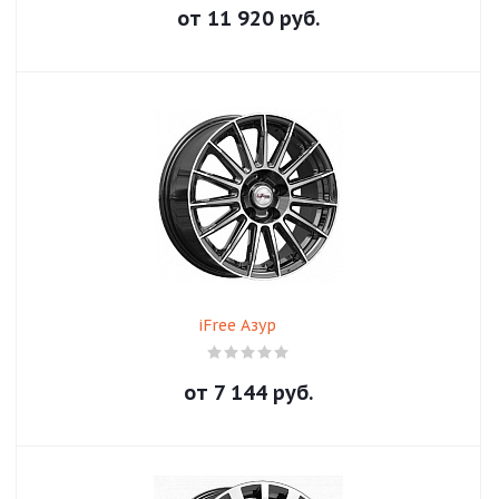
от
11 920
руб.
iFree Азур
от
7 144
руб.