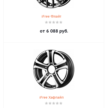
iFree Флайт
от
6 088
руб.
iFree Хафпайп