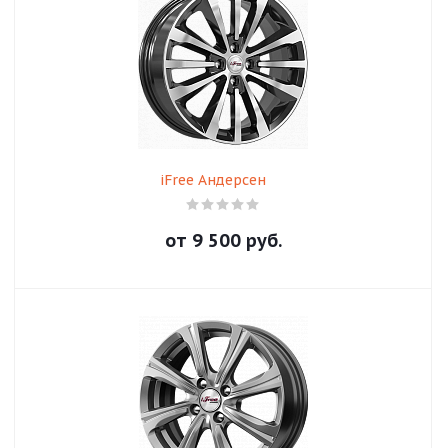
iFree Андерсен
от
9 500
руб.