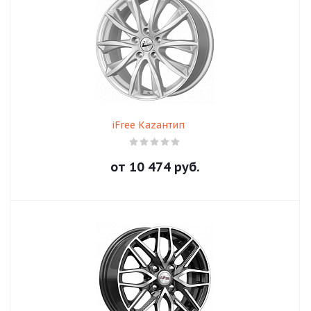
iFree Кazaнтип
от
10 474
руб.