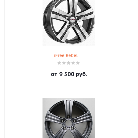
iFree Rebel
от
9 500
руб.