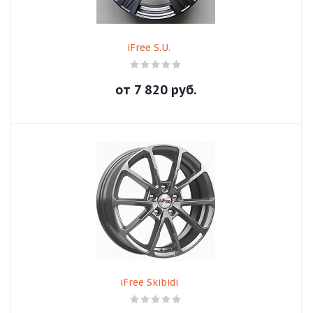
iFree S.U.
от
7 820
руб.
iFree Skibidi